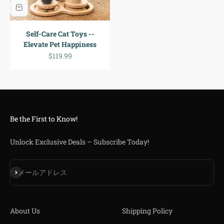
Self-Care Cat Toys --
Elevate Pet Happiness
セール価格
$119.99
Be the First to Know!
Unlock Exclusive Deals – Subscribe Today!
登録
メールアドレス
About Us
Shipping Policy