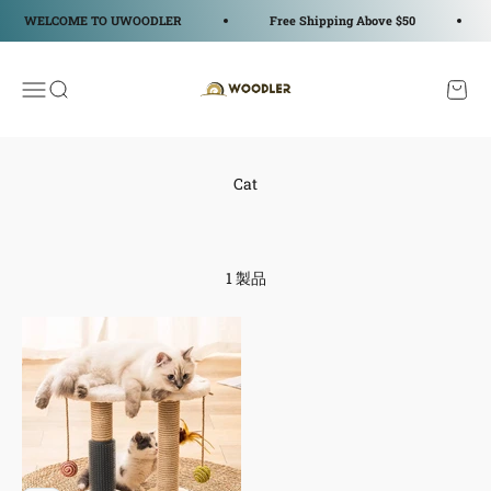
コンテンツへスキップ
WELCOME TO UWOODLER
Free Shipping Above $50
WOODLER
メニューを開く
検索を開く
カート
1 製品